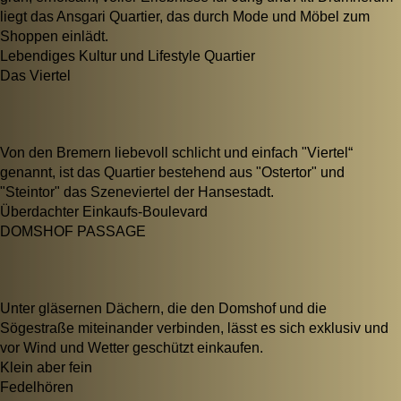
liegt das Ansgari Quartier, das durch Mode und Möbel zum
Shoppen einlädt.
Lebendiges Kultur und Lifestyle Quartier
Das Viertel
Von den Bremern liebevoll schlicht und einfach "Viertel“
genannt, ist das Quartier bestehend aus "Ostertor" und
"Steintor" das Szeneviertel der Hansestadt.
Überdachter Einkaufs-Boulevard
DOMSHOF PASSAGE
Unter gläsernen Dächern, die den Domshof und die
Sögestraße miteinander verbinden, lässt es sich exklusiv und
vor Wind und Wetter geschützt einkaufen.
Klein aber fein
Fedelhören