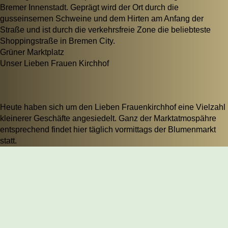
Bremer Innenstadt. Geprägt wird der Ort durch die
gusseinsernen Schweine und dem Hirten am Anfang der
Straße und ist durch die verkehrsfreie Zone die beliebteste
Shoppingstraße in Bremen City.
Grüner Marktplatz
Unser Lieben Frauen Kirchhof
Heute haben sich um den Lieben Frauenkirchhof eine Vielzahl
kleinerer Geschäfte angesiedelt. Ganz der Marktatmospähre
entsprechend findet hier täglich vormittags der Blumenmarkt
statt.