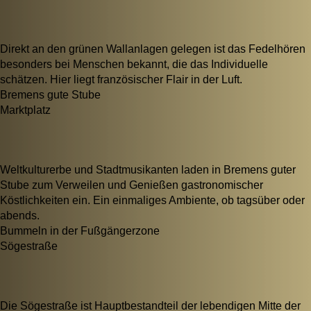
Direkt an den grünen Wallanlagen gelegen ist das Fedelhören
besonders bei Menschen bekannt, die das Individuelle
schätzen. Hier liegt französischer Flair in der Luft.
Bremens gute Stube
Marktplatz
Weltkulturerbe und Stadtmusikanten laden in Bremens guter
Stube zum Verweilen und Genießen gastronomischer
Köstlichkeiten ein. Ein einmaliges Ambiente, ob tagsüber oder
abends.
Bummeln in der Fußgängerzone
Sögestraße
Die Sögestraße ist Hauptbestandteil der lebendigen Mitte der