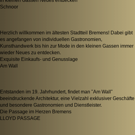
In kleinen Gassen Neues entdecken
Schnoor
Herzlich willkommen im ältesten Stadtteil Bremens! Dabei gibt
es angefangen von individuellen Gastronomien,
Kunsthandwerk bis hin zur Mode in den kleinen Gassen immer
wieder Neues zu entdecken.
Exquisite Einkaufs- und Genusslage
Am Wall
Entstanden im 19. Jahrhundert, findet man "Am Wall"
beeindruckende Architektur, eine Vielzahl exklusiver Geschäfte
und besondere Gastronomien und Dienstleister.
Die Passage im Herzen Bremens
LLOYD PASSAGE