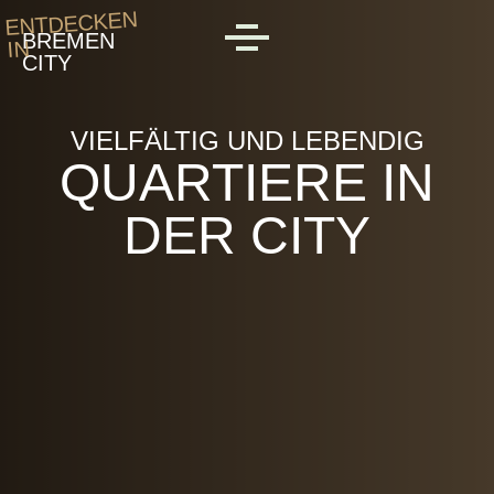
Skip to main content
ENTDECKEN
BREMEN
IN
MENU
CITY
VIELFÄLTIG UND LEBENDIG
QUARTIERE IN
DER CITY