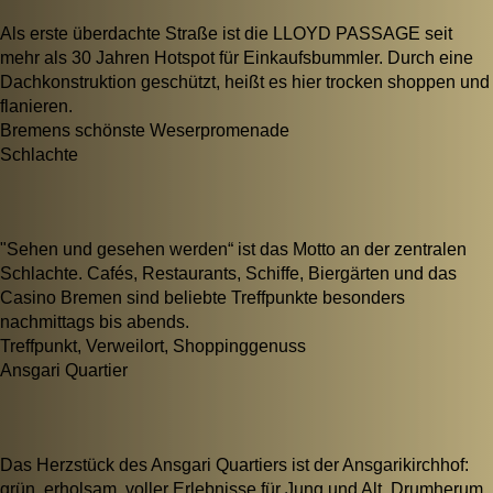
Als erste überdachte Straße ist die LLOYD PASSAGE seit
mehr als 30 Jahren Hotspot für Einkaufsbummler. Durch eine
Dachkonstruktion geschützt, heißt es hier trocken shoppen und
flanieren.
Bremens schönste Weserpromenade
Schlachte
"Sehen und gesehen werden“ ist das Motto an der zentralen
Schlachte. Cafés, Restaurants, Schiffe, Biergärten und das
Casino Bremen sind beliebte Treffpunkte besonders
nachmittags bis abends.
Treffpunkt, Verweilort, Shoppinggenuss
Ansgari Quartier
Das Herzstück des Ansgari Quartiers ist der Ansgarikirchhof:
grün, erholsam, voller Erlebnisse für Jung und Alt. Drumherum