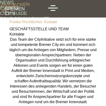
NEWS
Skip to main content
ENTDECKEN
EVENTS
BREMEN
IN
MENU
CITY GUIDE
CITY
ECHT SCHMACKHAFT
Footer/ Rechtliches
Kontakt
QUARTIERE
SPECIALS
GESCHÄFTSSTELLE UND TEAM
Kontakte
Das Team der CityInitiative setzt sich für eine starke
und kompetente Bremer City ein und kümmert sich
täglich um die Anliegen von Mitgliedern, Presse und
überregionalen Ansprechpartnern. Neben der
Organisation und Durchführung erfolgreicher
Aktionen und Events sorgen wir für einen guten
Auftritt der Bremer Innenstadt in Print und Medien,
entwickeln Zwischennutzungskonzepte und
schaffen Aufenthaltsqualität. Wir vernetzen die
Interessen des anliegenden Handels, der Besucher
und Besucherinnen, der Wirtschaft und der Politik
und sind Ihr Ansprechpartner für alle Fragen und
Anliegen rund um die Bremer Innenstadt.